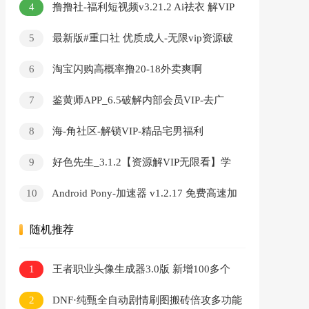
4
撸撸社-福利短视频v3.21.2 Ai祛衣 解VIP
無限看
5
最新版#重口社 优质成人-无限vip资源破
解版
6
淘宝闪购高概率撸20-18外卖爽啊
7
鉴黄师APP_6.5破解内部会员VIP-去广
告-无限看-破解版
8
海-角社区-解锁VIP-精品宅男福利
9
好色先生_3.1.2【资源解VIP无限看】学
习资料
10
Android Pony-加速器 v1.2.17 免费高速加
速器
随机推荐
1
王者职业头像生成器3.0版 新增100多个
头像框
2
DNF·纯甄全自动剧情刷图搬砖倍攻多功能