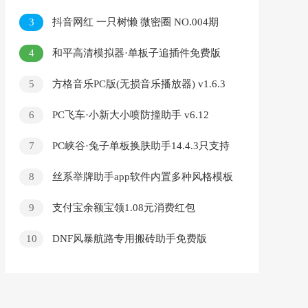
v7.4
3
抖音网红 一只树懒 微密圈 NO.004期
【21P10V】
4
和平高清模拟器·单板子追插件免费版
v12.9
5
方格音乐PC版(无损音乐播放器) v1.6.3
去广告版
6
PC飞车·小新大小喷防撞助手 v6.12
7
PC峡谷·兔子单板换肤助手14.4.3只支持
外服
8
丝系举牌助手app软件内置多种风格模板
9
支付宝余额宝领1.08元消费红包
10
DNF风暴航路专用搬砖助手免费版