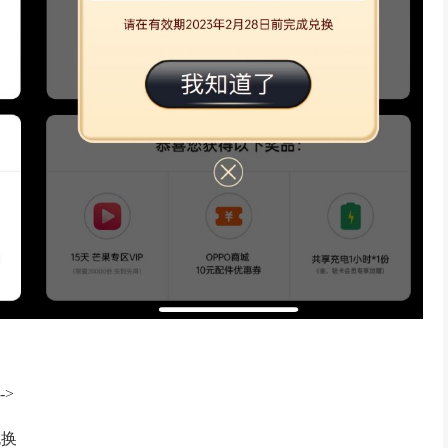
->
兑换