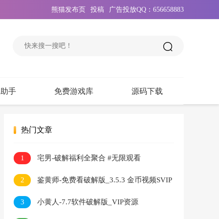
熊猫发布页
投稿
广告投放QQ：656658883
戏助手
免费游戏库
源码下载
热门文章
1
宅男-破解福利全聚合 #无限观看
2
鉴黄师-免费看破解版_3.5.3 金币视频SVIP
无限看
3
小黄人-7.7软件破解版_VIP资源