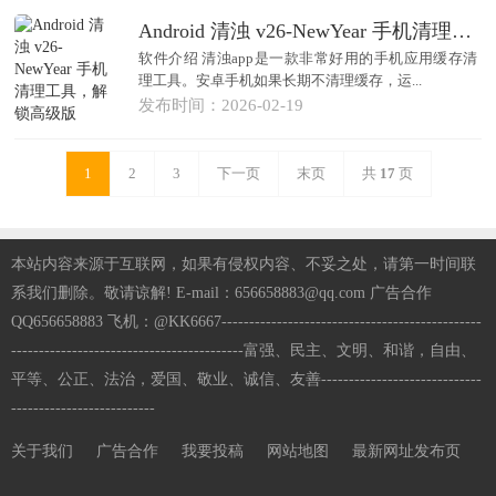
Android 清浊 v26-NewYear 手机清理工具，解锁高级版
软件介绍 清浊app是一款非常好用的手机应用缓存清
理工具。安卓手机如果长期不清理缓存，运...
发布时间：2026-02-19
1
2
3
下一页
末页
共
17
页
本站内容来源于互联网，如果有侵权内容、不妥之处，请第一时间联
系我们删除。敬请谅解! E-mail：656658883@qq.com 广告合作
QQ656658883 飞机：@KK6667-----------------------------------------------
------------------------------------------富强、民主、文明、和谐，自由、
平等、公正、法治，爱国、敬业、诚信、友善-----------------------------
--------------------------
关于我们
广告合作
我要投稿
网站地图
最新网址发布页