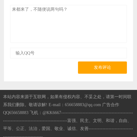
发布评论
本站内容来源于互联网，如果有侵权内容、不妥之处，请第一时间联
系我们删除。敬请谅解! E-mail：656658883@qq.com 广告合作
QQ656658883 飞机：@KK6667-----------------------------------------------
------------------------------------------富强、民主、文明、和谐，自由、
平等、公正、法治，爱国、敬业、诚信、友善-----------------------------
--------------------------