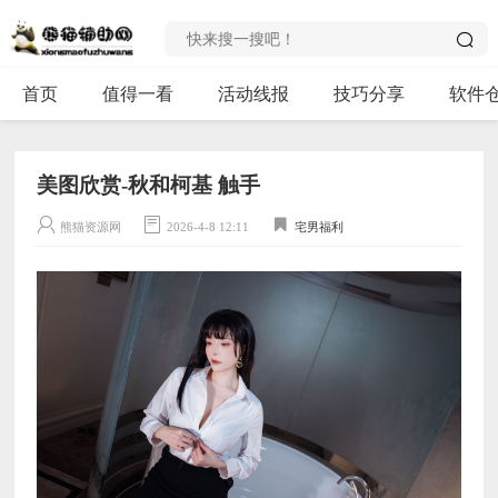
首页
值得一看
活动线报
技巧分享
软件
美图欣赏-秋和柯基 触手
熊猫资源网
2026-4-8 12:11
宅男福利