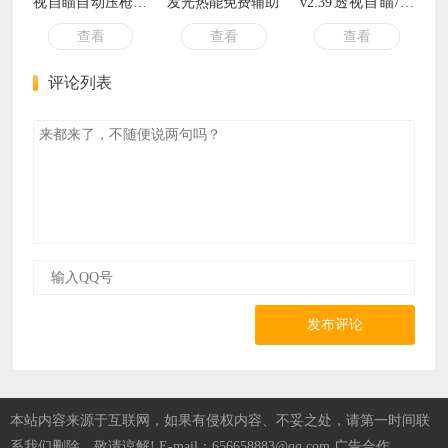
视自瞄自动压枪可
发光热能免费辅助
v2.39透视自瞄/显
直播 v1.7.5
示血量/显示射线
查看
查看
查看
评论列表
发布评论
本站内容来源于互联网，如果有侵权内容、不妥之处，请第一时间联
系我们删除。敬请谅解! E-mail：656658883@qq.com 广告合作